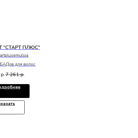
Т "СТАРТ ПЛЮС"
tartplusemulsia
БАДов для волос
7 261
р.
р.
одробнее
аказать