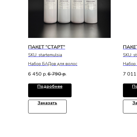
ПАКЕТ "СТАРТ"
ПАКЕ
SKU:
startemulsia
SKU:
s
Набор БАДов для волос
Набор 
6 450
6 790
7 011
р.
р.
Подробнее
П
Заказать
З