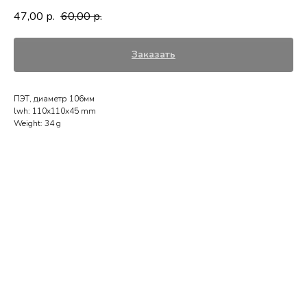
47,00
60,00
р.
р.
Заказать
ПЭТ, диаметр 106мм
lwh: 110x110x45 mm
Weight: 34 g