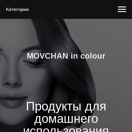
Категории
MOVCHAN in colour
Продукты для
домашнего
использования