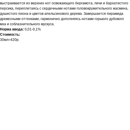
выстраивается из верхних нот освежающего бергамота, личи и бархатистого
персика, переплетаясь с сердечными нотами головокружительного жасмина,
душистого пиона и цветов апельсинового дерева. Завершается пирамида
древесными оттенками, гармонично дополняясь нотами горького дубового
мха и соблазнительного мускуса.
Норма ввода:
0,01-0,1%
Стоимость:
30мл=420р.