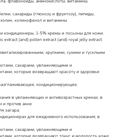
ла, флавоноиды, аминокислоты, витамины,
лки, сахариды (глюкозу и фруктозу), липиды,
лхолин, холинофенол и витамины.
и кондиционеры, 1-5% кремы и лосьоны для кожи.
 extract (and) pollen extract (and) royal jelly extract.
девитализированными, хрупкими, сухими и тусклыми
лотами, сахарами, увлажняющими и
нтами, которые возвращают красоту и здоровье
разглаживающее, кондиционирующее,
вания в увлажняющих и антивозрастных кремах; в
 и против акне.
ля загара;
ондиционерах для ежедневного использования; в
лотами, сахарами, увлажняющими и
нтами, которые возвращают тонус и молодость коже