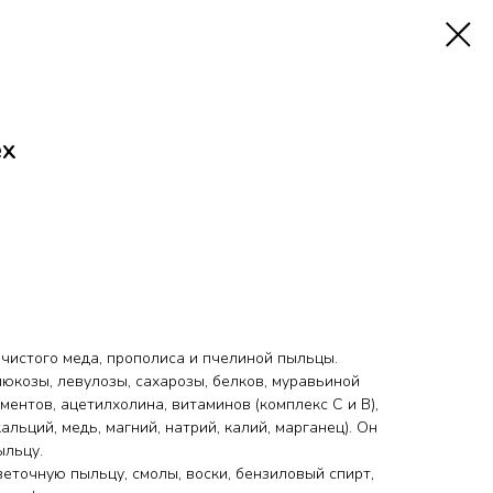
ex
 чистого меда, прополиса и пчелиной пыльцы.
глюкозы, левулозы, сахарозы, белков, муравьиной
ментов, ацетилхолина, витаминов (комплекс С и В),
льций, медь, магний, натрий, калий, марганец). Он
ыльцу.
еточную пыльцу, смолы, воски, бензиловый спирт,