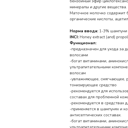
бензойный эфир циклогексано
минералы и другие вещества.
Маточное молочко содержит бе
органические кислоты, ацети
Норма ввода:
1-3% шампуни 
INCI:
Honey extract (and) propolis
Функционал:
-предназначен для ухода за 
волосами
-богат витаминами, аминокис
ультрапитательными компоне
волосам
-увлажняющее, смягчающее, 
тонизирующее средство
-рекомендуется для использо
составах для проблемной кожи
-рекомендуется в средствах д
-применяется в шампунях и к
антисептических составах.
-богат витаминами, аминокис
ультрапитательными компоне