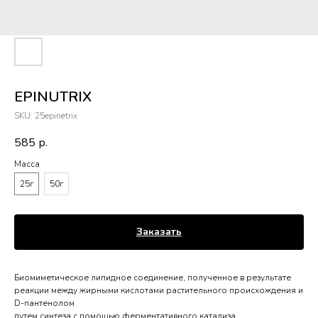
EPINUTRIX
SKU:
25epinetrix
585
р.
Масса
25г
50г
Заказать
Биомиметическое липидное соединение, полученное в результате
реакции между жирными кислотами растительного происхождения и
D-пантенолом
путем синтеза с помощью ферментативного катализа.