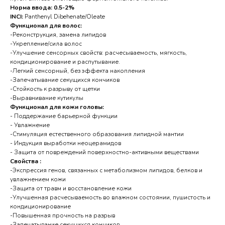
Норма ввода: 0.5-2%
INCI:
Panthenyl Dibehenate/Oleate
Функционал для волос:
-Реконструкция, замена липидов
-Укрепление/сила волос
-Улучшение сенсорных свойств: расчесываемость, мягкость,
кондиционирование и распутывание.
-Легкий сенсорный, без эффекта накопления
-Запечатывание секущихся кончиков
-Стойкость к разрыву от щетки
-Выравнивание кутикулы
Функционал для кожи головы:
- Поддержание барьерной функции
- Увлажнение
-Стимуляция естественного образования липидной мантии
- Индукция выработки неоцерамидов
- Защита от повреждений поверхностно-активными веществами
Свойства :
-Экспрессия генов, связанных с метаболизмом липидов, белков и
увлажнением кожи
-Защита от травм и восстановление кожи
-Улучшенная расчесываемость во влажном состоянии, пушистость и
кондиционирование
-Повышенная прочность на разрыв
-Запечатывание секущихся кончиков