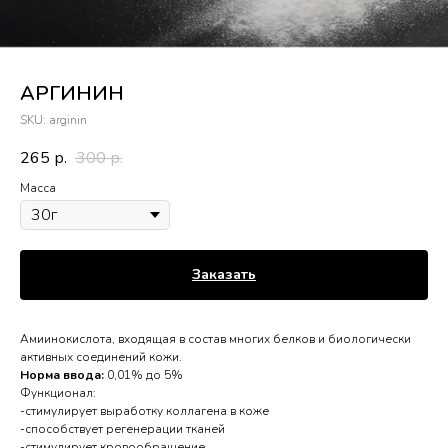
АРГИНИН
SKU:
arginin
265
300
р.
р.
Масса
Заказать
Амиинокислота, входящая в состав многих белков и биологически
активных соединений кожи.
Норма ввода:
0,01% до 5%
Функционал:
-стимулирует выработку коллагена в коже
-способствует регенерации тканей
-стимулирует кровообращение