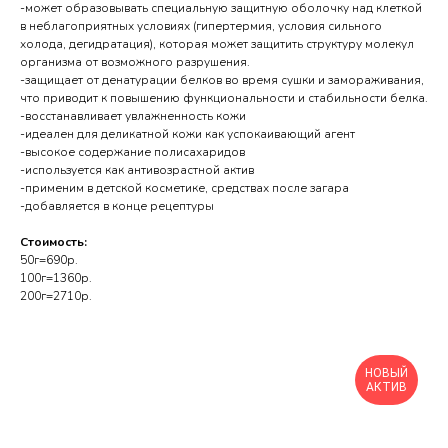
-может образовывать специальную защитную оболочку над клеткой
в неблагоприятных условиях (гипертермия, условия сильного
холода, дегидратация), которая может защитить структуру молекул
организма от возможного разрушения.
-защищает от денатурации белков во время сушки и замораживания,
что приводит к повышению функциональности и стабильности белка.
-восстанавливает увлажненность кожи
-идеален для деликатной кожи как успокаивающий агент
-высокое содержание полисахаридов
-используется как антивозрастной актив
-применим в детской косметике, средствах после загара
-добавляется в конце рецептуры
Стоимость:
50г=690р.
100г=1360р.
200г=2710р.
НОВЫЙ
АКТИВ