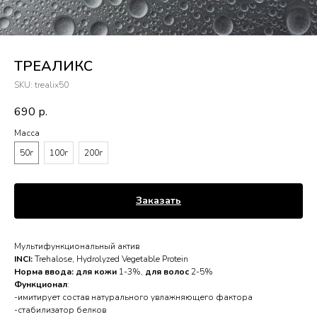
ТРЕАЛИКС
SKU:
trealix50
690
р.
Масса
50г
100г
200г
Заказать
Мультифункциональный актив
INCI:
Trehalose, Hydrolyzed Vegetable Protein
Норма ввода: для кожи
1-3%,
для волос
2-5%
Функционал
:
-имитирует состав натурального увлажняющего фактора
-стабилизатор белков