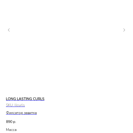
LONG LASTING CURLS
БЕ
SKU:
llcurls
SK
Фиксатор завитка
Ам
(п
890
р.
13
Масса
Ма