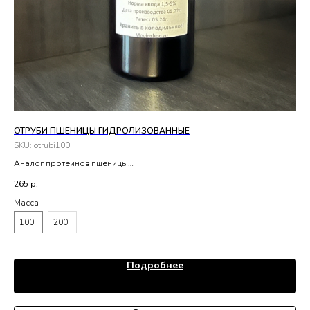
ОТРУБИ ПШЕНИЦЫ ГИДРОЛИЗОВАННЫЕ
ТР
SKU:
otrubi100
SK
Аналог протеинов пшеницы
Ами
Hydrolyzed Wheat Bran
265
р.
69
Масса
Ма
100г
200г
5
Подробнее