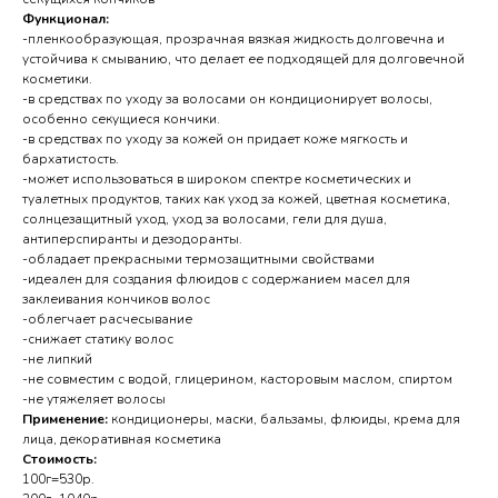
Функционал:
-пленкообразующая, прозрачная вязкая жидкость долговечна и
устойчива к смыванию, что делает ее подходящей для долговечной
косметики.
-в средствах по уходу за волосами он кондиционирует волосы,
особенно секущиеся кончики.
-в средствах по уходу за кожей он придает коже мягкость и
бархатистость.
-может использоваться в широком спектре косметических и
туалетных продуктов, таких как уход за кожей, цветная косметика,
солнцезащитный уход, уход за волосами, гели для душа,
антиперспиранты и дезодоранты.
-обладает прекрасными термозащитными свойствами
-идеален для создания флюидов с содержанием масел для
заклеивания кончиков волос
-облегчает расчесывание
-снижает статику волос
-не липкий
-не совместим с водой, глицерином, касторовым маслом, спиртом
-не утяжеляет волосы
Применение:
кондиционеры, маски, бальзамы, флюиды, крема для
лица, декоративная косметика
Стоимость:
100г=530р.