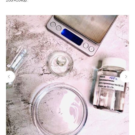
200г=1040р.