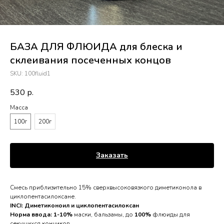
БАЗА ДЛЯ ФЛЮИДА для блеска и
склеивания посеченных концов
SKU:
100fluid1
530
р.
Масса
100г
200г
Заказать
Смесь приблизительно 15% сверхвысоковязкого диметиконола в
циклопентасилоксане.
INCI: Диметиконоил и циклопентасилоксан
Норма ввода: 1-10%
маски, бальзамы, до
100%
флюиды для
секущихся кончиков