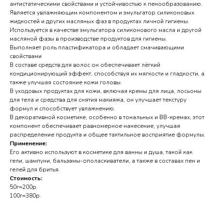
антистатическими свойствами и устойчивостью к пенообразованию.
Является увлажняющим компонентом и эмульгатор силиконовых
жидкостей и других масляных фаз в продуктах личной гигиены.
Используется в качестве эмульгатора силиконового масла и другой
масляной фазы в производстве продуктов для гигиены.
Выполняет роль пластификатора и обладает смачивающими
свойствами
В составе средств для волос он обеспечивает лёгкий
кондиционирующий эффект, способствуя их мягкости и гладкости, а
также улучшая состояние кожи головы.
В уходовых продуктах для кожи, включая кремы для лица, лосьоны
для тела и средства для снятия макияжа, он улучшает текстуру
формул и способствует увлажнению.
В декоративной косметике, особенно в тональных и BB-кремах, этот
компонент обеспечивает равномерное нанесение, улучшая
распределение продукта и общее тактильное восприятие формулы.
Применение:
Его активно используют в косметике для ванны и душа, такой как
гели, шампуни, бальзамы-ополаскиватели, а также в составах пен и
гелей для бритья.
Стоимость:
50г=200р.
100г=380р.