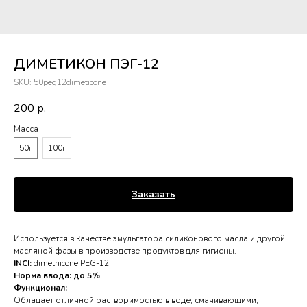
ДИМЕТИКОН ПЭГ-12
SKU:
50peg12dimeticone
200
р.
Масса
50г
100г
Заказать
Используется в качестве эмульгатора силиконового масла и другой
масляной фазы в производстве продуктов для гигиены.
INCI:
dimethicone PEG-12
Норма ввода: до 5%
Функционал:
Обладает отличной растворимостью в воде, смачивающими,