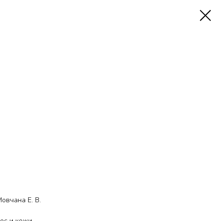
овчана Е. В.
ос и кожи