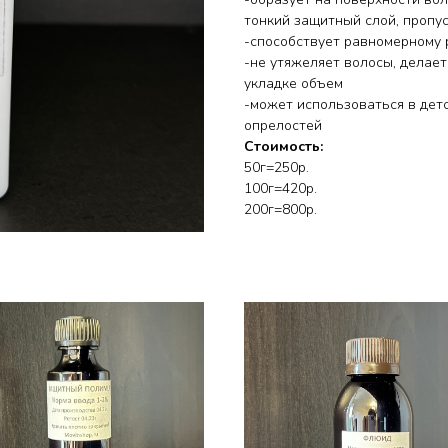
тонкий защитный слой, пропу
-способствует равномерному 
-не утяжеляет волосы, делае
укладке объем
-может использоваться в дет
опрелостей
Стоимость:
50г=250р.
100г=420р.
200г=800р.