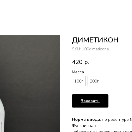
ДИМЕТИКОН
SKU:
100dimeticone
420
р.
Масса
100г
200г
Заказать
Норма ввода:
по рецептуре М
Функционал:
-образует на поверхности вол