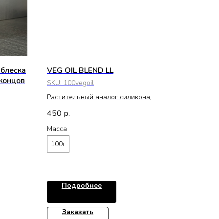
блеска
VEG OIL BLEND LL
концов
SKU:
100vegoil
Растительный аналог силикона,
Бразилия
450
р.
Масса
100г
Подробнее
Заказать