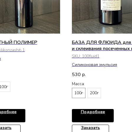
ТНЫЙ ПОЛИМЕР
БАЗА ДЛЯ ФЛЮИДА для 
и склеивания посеченных 
ilikonzashit-1
SKU:
100fluid1
р
Силиконовая эмульсия
530
р.
Масса
100г
100г
200г
дробнее
Подробнее
азать
Заказать