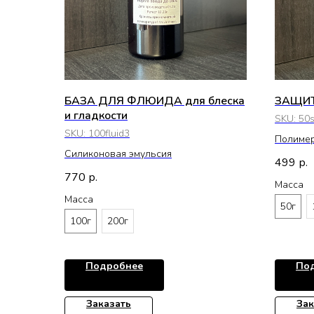
БАЗА ДЛЯ ФЛЮИДА для блеска
ЗАЩИ
и гладкости
SKU:
50s
SKU:
100fluid3
Полиме
Силиконовая эмульсия
499
р.
770
р.
Масса
Масса
50г
100г
200г
Подробнее
По
Заказать
Зак