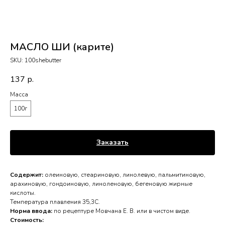
МАСЛО ШИ (карите)
SKU:
100shebutter
137
р.
Масса
100г
Заказать
Содержит:
олеиновую, стеариновую, линолевую, пальмитиновую,
арахиновую, гондоиновую, линоленовую, бегеновую жирные
кислоты.
Температура плавления 35,3С.
Норма ввода:
по рецептуре Мовчана Е. В. или в чистом виде.
Стоимость: