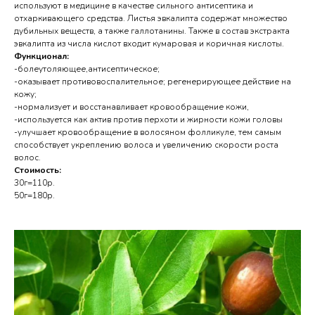
используют в медицине в качестве сильного антисептика и
отхаркивающего средства. Листья эвкалипта содержат множество
дубильных веществ, а также галлотанины. Также в состав экстракта
эвкалипта из числа кислот входит кумаровая и коричная кислоты.
Функционал:
-болеутоляющее,антисептическое;
-оказывает противовоспалительное; регенерирующее действие на
кожу;
-нормализует и восстанавливает кровообращение кожи,
-используется как актив против перхоти и жирности кожи головы
-улучшает кровообращение в волосяном фолликуле, тем самым
способствует укреплению волоса и увеличению скорости роста
волос.
Стоимость:
30г=110р.
50г=180р.