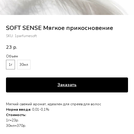
SOFT SENSE Мягкое прикосновение
SKU:
1parfumesoft
23
р.
Объем
1г
30мл
Заказать
Мягкий свежий аромат, идеален для спреев для волос
Норма ввода:
0,01-0,1%
Стоимость:
1г=23р.
30мл=370р.