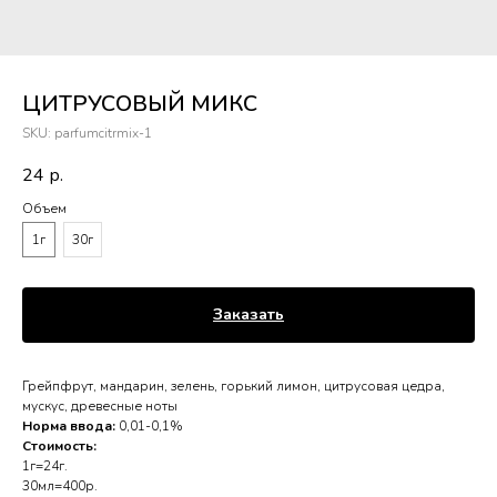
ЦИТРУСОВЫЙ МИКС
SKU:
parfumcitrmix-1
24
р.
Объем
1г
30г
Заказать
Грейпфрут, мандарин, зелень, горький лимон, цитрусовая цедра,
мускус, древесные ноты
Норма ввода:
0,01-0,1%
Стоимость:
1г=24г.
30мл=400р.