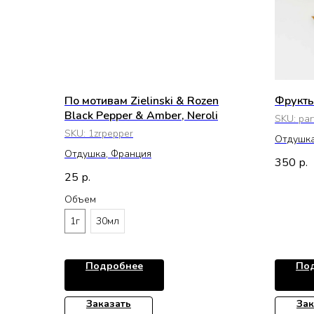
По мотивам Zielinski & Rozen
Фрукты
Black Pepper & Amber, Neroli
SKU:
par
SKU:
1zrpepper
Отдушк
Отдушка, Франция
350
р.
25
р.
Объем
1г
30мл
Подробнее
По
Заказать
Зак