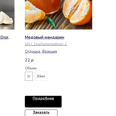
Dior,
Медовый мандарин
SKU:
1parfumemedman-1
Отдушка, Франция
22
р.
Объем
1г
30мл
Подробнее
Заказать