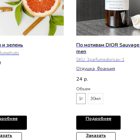
 и зелень
По мотивам DIOR Sauvage 
men
fumefruits
SKU:
1parfumediorsav-1
а
Отдушка, Франция
24
р.
Объем
1г
30мл
дробнее
Подробнее
азать
Заказать