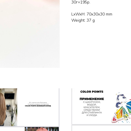
30г=195р.
LxWxH: 70x30x30 mm
Weight: 37 g