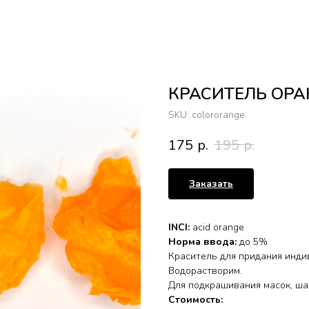
КРАСИТЕЛЬ ОР
SKU:
colororange
175
р.
195
р.
Заказать
INCI:
acid orange
Норма ввода:
до 5%
Краситель для придания инди
Водорастворим.
Для подкрашивания масок, шам
Стоимость: