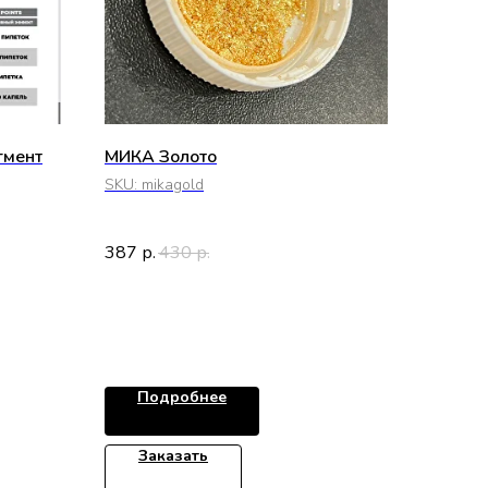
гмент
МИКА Золото
SKU:
mikagold
387
430
р.
р.
Подробнее
Заказать