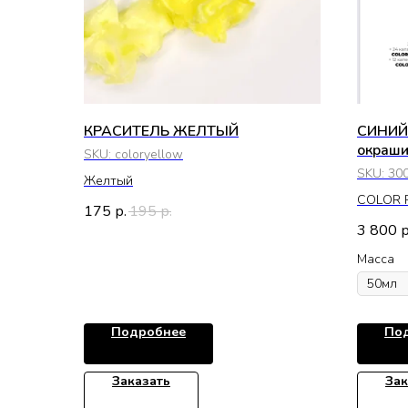
КРАСИТЕЛЬ ЖЕЛТЫЙ
СИНИЙ 
окраши
SKU:
coloryellow
SKU:
30
Желтый
COLOR 
175
195
р.
р.
3 800
р
Масса
Подробнее
По
Заказать
Зак