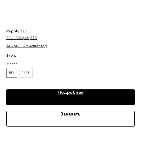
Repoly 315
Вос
SKU:
50repoly315
SK
Анионный эмульгатор
175
р.
20
Масса
Ма
50г
100г
1
Подробнее
Заказать