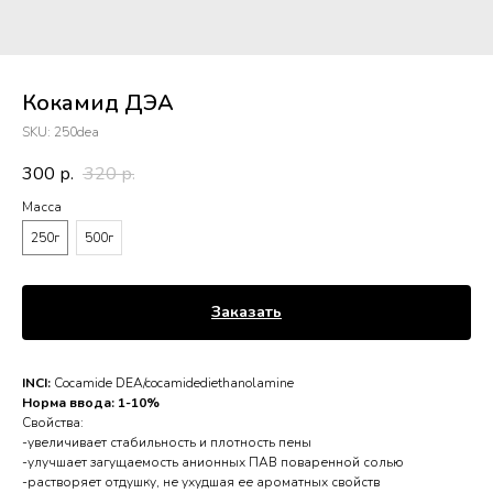
Кокамид ДЭА
SKU:
250dea
300
320
р.
р.
Масса
250г
500г
Заказать
INCI:
Cocamide DEA/cocamidediethanolamine
Норма ввода: 1-10%
Свойства:
-увеличивает стабильность и плотность пены
-улучшает загущаемость анионных ПАВ поваренной солью
-растворяет отдушку, не ухудшая ее ароматных свойств