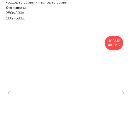
-водорастворим и маслорастворим
Стоимость:
250г=300р.
500г=580р.
НОВЫЙ
АКТИВ