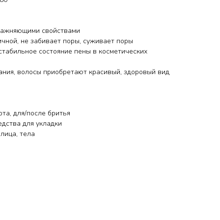
лажняющими свойствами
ичной, не забивает поры, суживает поры
стабильное состояние пены в косметических
ания, волосы приобретают красивый, здоровый вид
рта, для/после бритья
едства для укладки
 лица, тела