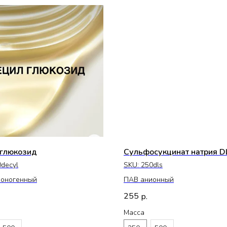
глюкозид
Сульфосукцинат натрия D
decyl
SKU:
250dls
ионогенный
ПАВ анионный
255
р.
Масса