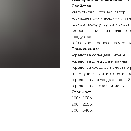
Свойства:
-загуститель, соэмульгатор
-обладает смягчающими и ув
-делает кожу упругой и эласт
-хорошо пенится и повышает 
продуктах
-облегчает процесс расчесыв
Применение:
-средства солнцезащитные
-средства для душа и ванны,
-средства ухода за полостью 
-шампуни, кондиционеры и ср
-средства для ухода за кожей
-средства детской гигиены
Стоимость:
100г=108р.
200г=215р.
500г=540р.