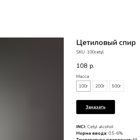
Цетиловый спир
SKU:
100cetyl
108
р.
Масса
100г
200г
500г
Заказать
INCI:
Сetyl alcohol
Норма ввода:
0.5-6%
Температура плавления:
55-