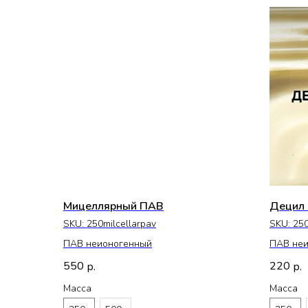
Мицеллярный ПАВ
Децил 
SKU:
250milcellarpav
SKU:
250
ПАВ неионогенный
ПАВ не
550
220
р.
р.
Масса
Масса