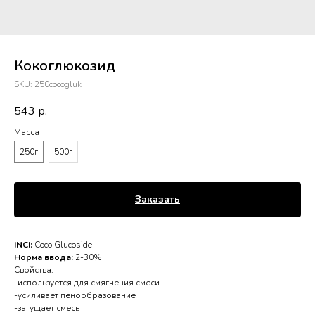
Кокоглюкозид
SKU:
250cocogluk
543
р.
Масса
250г
500г
Заказать
INCI:
Coco Glucoside
Норма ввода:
2-30%
Свойства:
-используется для смягчения смеси
-усиливает пенообразование
-загущает смесь