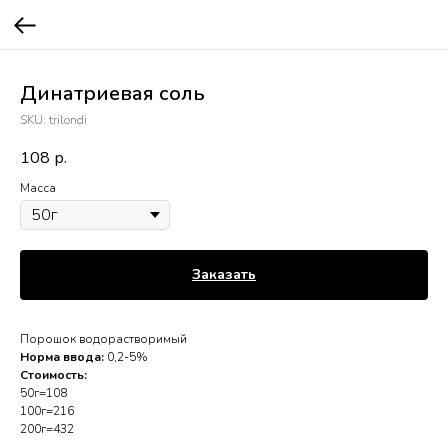
Динатриевая соль
SKU:
trilondi
108
р.
Масса
Заказать
Порошок водорастворимый
Норма ввода:
0,2-5%
Стоимость:
50г=108
100г=216
200г=432