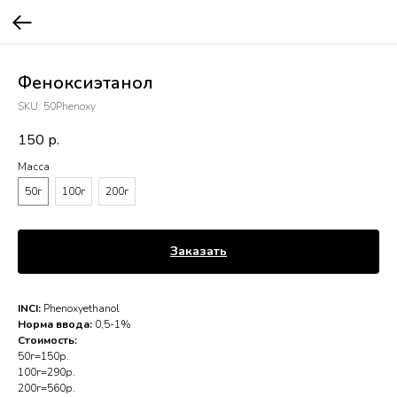
Феноксиэтанол
SKU:
50Phenoxy
150
р.
Масса
50г
100г
200г
Заказать
INCI:
Phenoxyethanol
Норма ввода:
0,5-1%
Стоимость:
50г=150р.
100г=290р.
200г=560р.