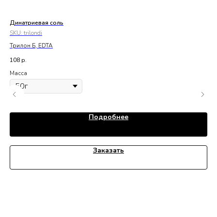
Динатриевая соль
Мо
SKU:
trilondi
SK
Трилон Б, EDTA
Рег
108
р.
15
Масса
Ма
5
Подробнее
Заказать