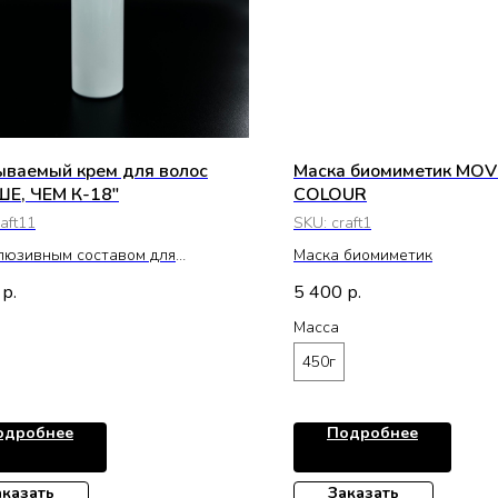
ваемый крем для волос
Маска биомиметик MOV
Е, ЧЕМ К-18"
COLOUR
raft11
SKU:
craft1
люзивным составом для
Маска биомиметик
ановления поврежденных волос
5 400
р.
р.
Масса
450г
одробнее
Подробнее
аказать
Заказать