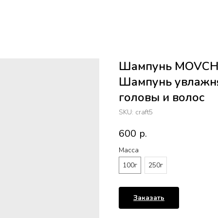
Шампунь MOVCH
Шампунь увлажн
головы и волос
SKU:
craft5
600
р.
Масса
100г
250г
Заказать