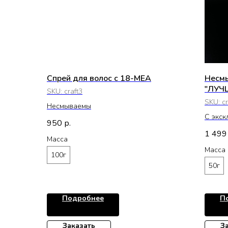
Спрей для волос с 18-MEA
Несмы
"ЛУЧШ
SKU:
craft3
SKU:
c
Несмываемы
С экск
950
р.
восст
1 499
Масса
Масса
100г
50г
Подробнее
П
Заказать
З