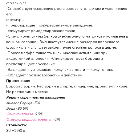
фолликула.
-Способствует ускорению роста волоса, утолщению и укреплению
его
структуры.
-Предотвращает преждевременное выпадение.
-стимулирует ремоделирование ткани,
-Стимулирует синтез белков внеклеточного матрикса и коллагена в
кожном сосочке. -Вызывает увеличение размеров волосяного
фолликула и улучшает закрепление стержня волоса в дерме.
-Показал эффективность в клинических испытаниях при
андрогенной алопеции. -Стимулирует рост бороды и
предотвращает поседение.
-Защищает и успокаивает кожу, в частности — кожу головы.
-Обладает противовозрастным действием
Применение:
Водорастворим. Растворим в спирте, глицерине, пропиленгликоле.
Не растворим в маслах.
Рецепт спрея против выпадения
Аналог Capixyl -5%
Вода -93,5%
Феноксиэтанол
-0,5%
Отдушка водорастворимая
-1%
Стоимость:
30г=1981р.