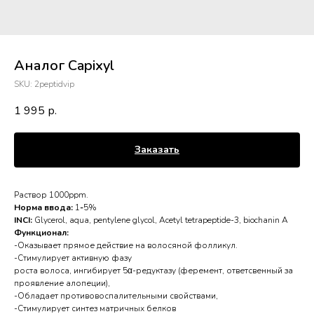
Аналог Capixyl
SKU:
2peptidvip
1 995
р.
Заказать
Раствор 1000ppm.
Норма ввода:
1
-
5%
INCI:
Glycerol, aqua, pentylene glycol, Acetyl tetrapeptide-3, biochanin A
Функционал:
-Оказывает прямое действие на волосяной фолликул.
-Стимулирует активную фазу
роста волоса, ингибирует 5α-редуктазу (феремент, ответсвенный за
проявление алопеции),
-Обладает противовоспалительными свойствами,
-Стимулирует синтез матричных белков