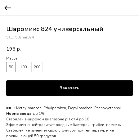
Шаромикс 824 универсальный
SKU:
50shar824
195
р.
Масса
50
100
200
Заказать
INCI :
Methylparaben, Ethylparaben, Propylparaben, Phenoxyethanol
Норма ввода:
до 1%
Стабилен в широком диапазоне pH от 4 до 10
Эффективно нейтрализует вредные бактерии, грибки, плесень
Стабилен, не изменяет свою структуру при температуре, не
превышающей 50 градусов