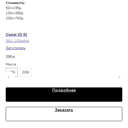
Стоимость:
50г=195р.
100г=380р.
200г=750р.
Oxetal VD 92
Ли
SKU:
100oxetal
SK
Загуститель
Рег
200
р.
15
Масса
Ма
100г
200г
Подробнее
Заказать