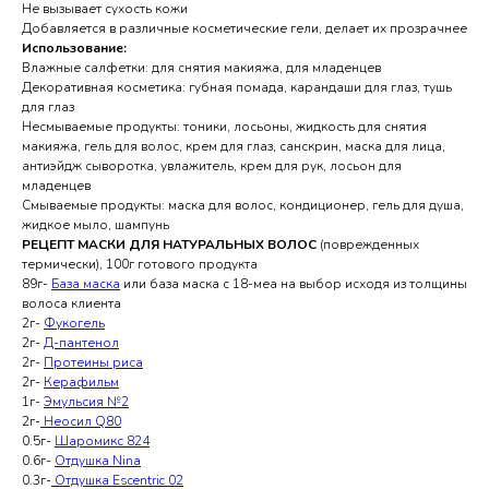
Не вызывает сухость кожи
Добавляется в различные косметические гели, делает их прозрачнее
Использование:
Влажные салфетки: для снятия макияжа, для младенцев
Декоративная косметика: губная помада, карандаши для глаз, тушь
для глаз
Несмываемые продукты: тоники, лосьоны, жидкость для снятия
макияжа, гель для волос, крем для глаз, санскрин, маска для лица,
антиэйдж сыворотка, увлажитель, крем для рук, лосьон для
младенцев
Смываемые продукты: маска для волос, кондиционер, гель для душа,
жидкое мыло, шампунь
РЕЦЕПТ МАСКИ ДЛЯ НАТУРАЛЬНЫХ ВОЛОС
(поврежденных
термически), 100г готового продукта
89г-
База маска
или база маска с 18-меа на выбор исходя из толщины
волоса клиента
2г-
Фукогель
2г-
Д-пантенол
2г-
Протеины риса
2г-
Керафильм
1г-
Эмульсия №2
2г-
Неосил Q80
0.5г-
Шаромикс 824
0.6г-
Отдушка Nina
0.3г-
Отдушка Escentric 02